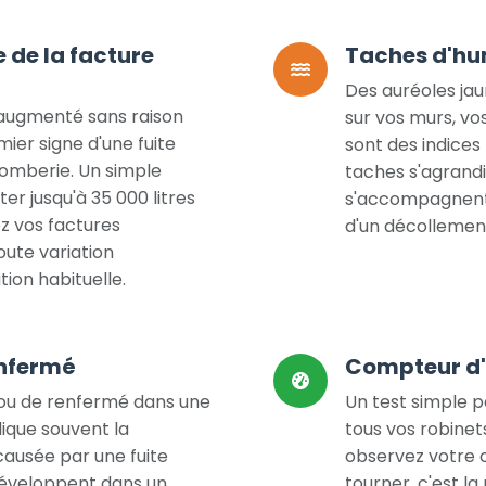
de la facture
Taches d'hu
Des auréoles jau
 augmenté sans raison
sur vos murs, vo
ier signe d'une fuite
sont des indices 
omberie. Un simple
taches s'agrand
r jusqu'à 35 000 litres
s'accompagnent 
z vos factures
d'un décollement
oute variation
ion habituelle.
enfermé
Compteur d'
 ou de renfermé dans une
Un test simple p
ique souvent la
tous vos robinets
ausée par une fuite
observez votre 
e développent dans un
tourner, c'est la