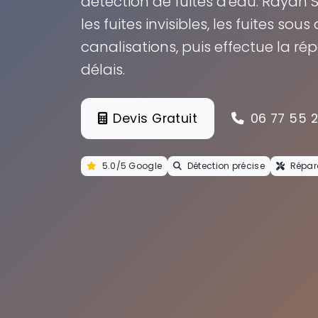
détection de fuites d'eau. Rayan 
les fuites invisibles, les fuites sou
canalisations, puis effectue la ré
délais.
Devis Gratuit
06 77 55 
5.0/5 Google
Détection précise
Répara